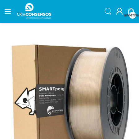
undefin