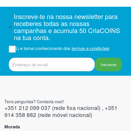
ais
oi
1 e
Inscreve-te na nossa newsletter para
receberes todas as nossas
campanhas e acumula 50 CriaCOINS
m
na tua conta.
na
Li e tomei conhecimento dos
termos e condições
iam
r
 do
Inscrever
Tens perguntas? Contacta-nos!!
+351 212 099 037 (rede fixa nacional) , +351
914 358 882 (rede móvel nacional)
Morada