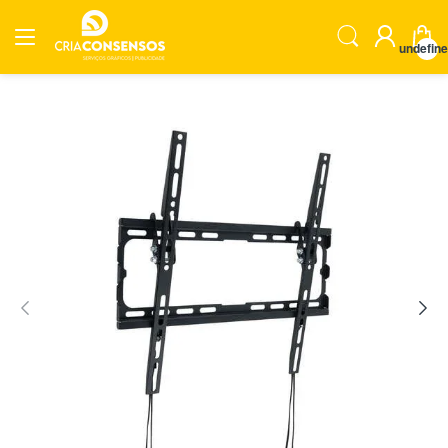
undefin