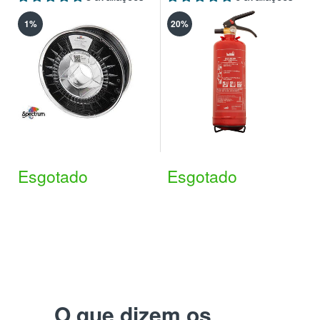
1%
20%
Esgotado
Esgotado
O que dizem os