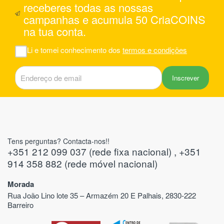
-3 estavam com
receberes todas as nossas
alhas na cor
campanhas e acumula 50 CriaCOINS
iscos/lascas na
na tua conta.
iso -3 não deviam
 e devia haver
Li e tomei conhecimento dos
termos e condições
ualidade antes do
Inscrever
Tens perguntas? Contacta-nos!!
+351 212 099 037 (rede fixa nacional) , +351
914 358 882 (rede móvel nacional)
Morada
Rua João Lino lote 35 – Armazém 20 E Palhais, 2830-222
Barreiro