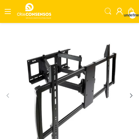
undefin