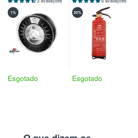
3 avaliações
6 avaliações
1%
20%
Esgotado
Esgotado
O que dizem os