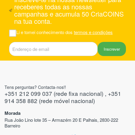
receberes todas as nossas
enviadas para o piso -3 estavam com
menor qualidade, com falhas na cor
campanhas e acumula 50 CriaCOINS
(manchas brancas ou riscos/lascas na
na tua conta.
cor). Acho que as do piso -3 não deviam
ter sido enviadas assim e devia haver
Li e tomei conhecimento dos
termos e condições
um maior controlo na qualidade antes do
envio para o cliente.
Inscrever
Tens perguntas? Contacta-nos!!
+351 212 099 037 (rede fixa nacional) , +351
914 358 882 (rede móvel nacional)
Morada
Rua João Lino lote 35 – Armazém 20 E Palhais, 2830-222
Barreiro